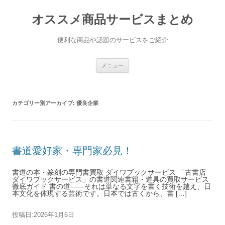
オススメ商品サービスまとめ
便利な商品や話題のサービスをご紹介
コンテンツへ移動
メニュー
カテゴリー別アーカイブ:
優良企業
書道愛好家・専門家必見！
書道の本・篆刻の専門書買取 ダイワブックサービス 「古書店
ダイワブックサービス」の書道関連書籍・道具の買取サービス
徹底ガイド 書の道――それは単なる文字を書く技術を越え、日
本文化を体現する芸術です。日本では古くから、書 […]
投稿日:
2026年1月6日